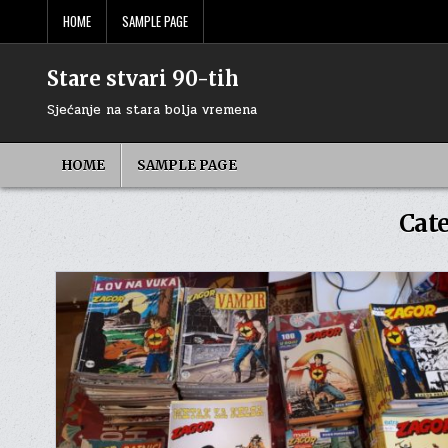
Skip
HOME
SAMPLE PAGE
to
content
Stare stvari 90-tih
Sjećanje na stara bolja vremena
HOME
SAMPLE PAGE
Cat