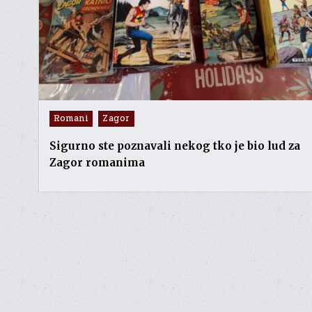
Posted
Romani
Zagor
in
Sigurno ste poznavali nekog tko je bio lud za
Zagor romanima