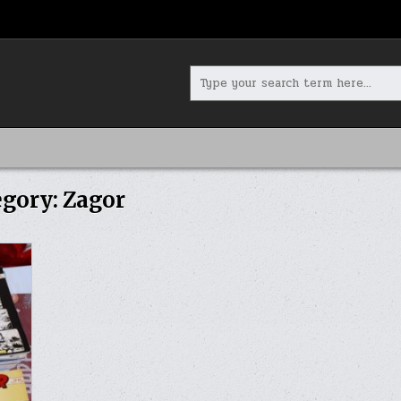
Search
for:
egory:
Zagor