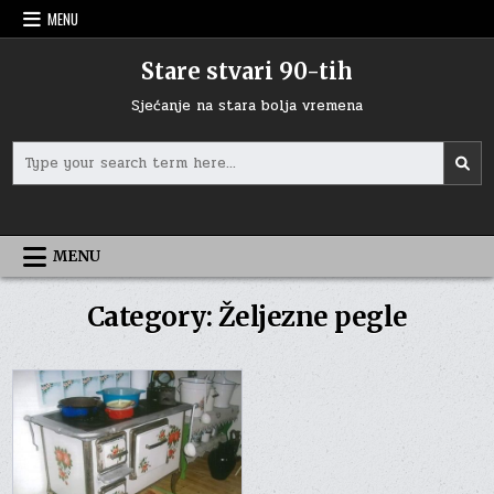
Skip
MENU
to
content
Stare stvari 90-tih
Sjećanje na stara bolja vremena
Search
for:
MENU
Category:
Željezne pegle