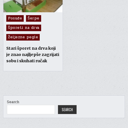
Posted
Posuđe
Šerpe
in
Šporeti na drva
Željezne pegle
Stari šporet na drva koji
je znao najljepše zagrijati
sobu i skuhati ručak
Search
SEARCH