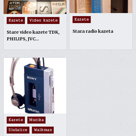
Posted
Kazete
Posted
Kazete
Video kazete
in
in
Stara radio kazeta
Stare video kazete TDK,
PHILIPS, JVC…
Posted
Kazete
Muzika
in
Slušalice
Walkman