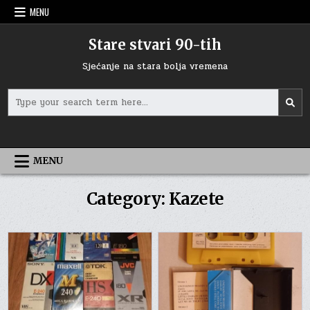
Skip
MENU
to
content
Stare stvari 90-tih
Sjećanje na stara bolja vremena
Search
for:
MENU
Category:
Kazete