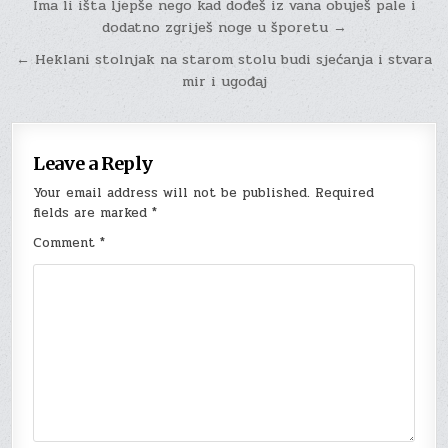
Post
Ima li išta ljepše nego kad dođeš iz vana obuješ pale i
dodatno zgriješ noge u šporetu →
navigation
← Heklani stolnjak na starom stolu budi sjećanja i stvara
mir i ugođaj
Leave a Reply
Your email address will not be published.
Required
fields are marked
*
Comment
*