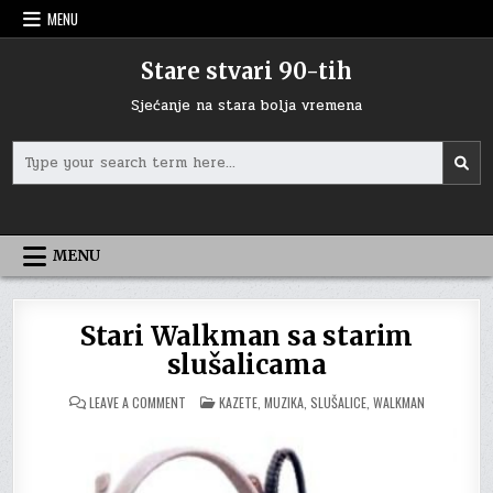
Skip
MENU
to
content
Stare stvari 90-tih
Sjećanje na stara bolja vremena
Search
for:
MENU
Stari Walkman sa starim
slušalicama
ON
POSTED
LEAVE A COMMENT
KAZETE
,
MUZIKA
,
SLUŠALICE
,
WALKMAN
STARI
IN
WALKMAN
SA
STARIM
SLUŠALICAMA