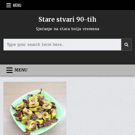
Skip
MENU
to
content
Stare stvari 90-tih
Sjećanje na stara bolja vremena
Search
for:
MENU