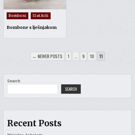
Posted
Bomboni
Slatkiši
in
Bombone s lješnjakom
POSTS
← NEWER POSTS
1
…
9
10
11
PAGINATION
Search
SEARCH
Recent Posts