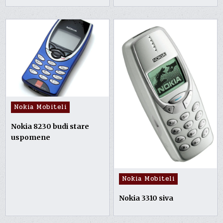
Posted
Nokia Mobiteli
in
Nokia 8230 budi stare
uspomene
Posted
Nokia Mobiteli
in
Nokia 3310 siva