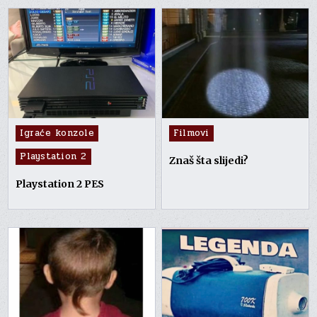
Posted
Posted
Igraće konzole
Filmovi
in
in
Playstation 2
Znaš šta slijedi?
Playstation 2 PES