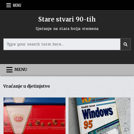
Skip
MENU
to
content
Stare stvari 90-tih
Sjećanje na stara bolja vremena
Search
for:
MENU
Vraćanje u djetinjstvo