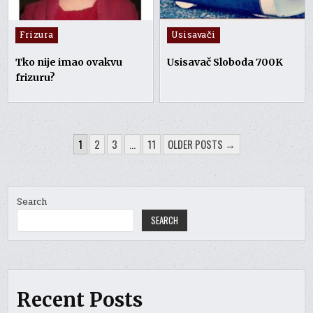
Posted
Posted
Frizura
Usisavači
in
in
Tko nije imao ovakvu
Usisavač Sloboda 700K
frizuru?
POSTS
1
2
3
…
11
OLDER POSTS →
PAGINATION
Search
SEARCH
Recent Posts